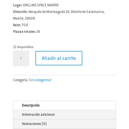
Lugar:
GRILLING SPACE MADRID
Dirección:
Marqués de Monteagudo 24, Distrito de Salamanca,
Madrid, 28028
Valor:
70 €
Plazas totales:
24
12 disponibles
CURSO
Añadir al carrito
BARBACOA
–
GRILLING
EXPERIENCE
Categoría:
Sin categorizar
Sábado
31
de
Descripción
Octubre
cantidad
Información adicional
Valoraciones (0)