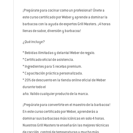
¡Prepárate para cocinar como un profesional! Únete a
este curso certificado por Weber y aprende a dominar la
barbacoa con la ayuda de expertos Grill Masters. ¡4 horas
llenas de sabor, diversión y barbacoa!
¿Qué incluye?
* Bebidas ilimitadas y delantal Weber de regalo.
* Certificado oficial de asistencia.
* Ingredientes para 5 recetas premium.
* Capacitación práctica personalizada.
* 20% de descuento en la tienda online oficial de Weber
durante todo el
año. Valido cualquier producto de la marca.
¡Prepárate para convertirte en el maestro de la barbacoa!
En este curso certificado por Weber, aprenderás a
dominar sus barbacoas más icónicas en solo 4 horas.
Nuestros Grill Masters te enseñarán las mejores técnicas
de cocción, control de temperaturas y mucho más.