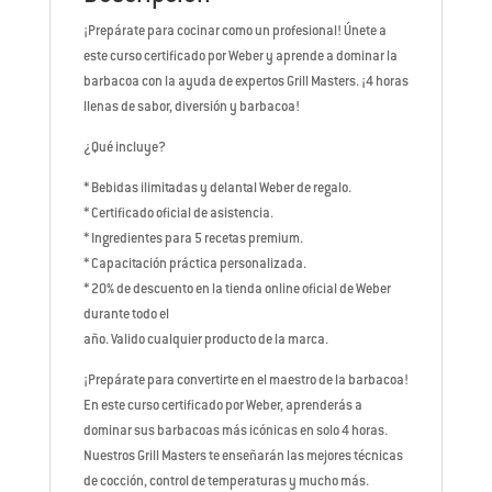
¡Prepárate para cocinar como un profesional! Únete a
este curso certificado por Weber y aprende a dominar la
barbacoa con la ayuda de expertos Grill Masters. ¡4 horas
llenas de sabor, diversión y barbacoa!
¿Qué incluye?
* Bebidas ilimitadas y delantal Weber de regalo.
* Certificado oficial de asistencia.
* Ingredientes para 5 recetas premium.
* Capacitación práctica personalizada.
* 20% de descuento en la tienda online oficial de Weber
durante todo el
año. Valido cualquier producto de la marca.
¡Prepárate para convertirte en el maestro de la barbacoa!
En este curso certificado por Weber, aprenderás a
dominar sus barbacoas más icónicas en solo 4 horas.
Nuestros Grill Masters te enseñarán las mejores técnicas
de cocción, control de temperaturas y mucho más.