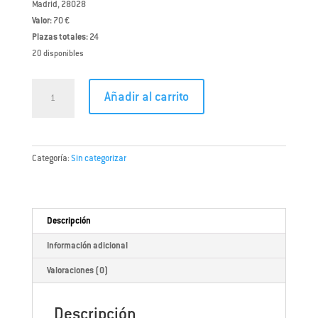
Madrid, 28028
Valor:
70 €
Plazas totales:
24
20 disponibles
CURSO
Añadir al carrito
BARBACOA
–
GRILLING
EXPERIENCE
Categoría:
Sin categorizar
Sábado
20
de
septiembre
Descripción
cantidad
Información adicional
Valoraciones (0)
Descripción