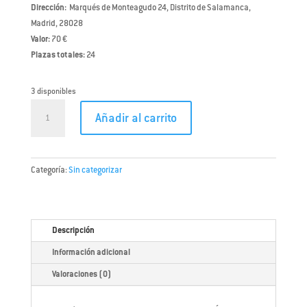
Dirección:
Marqués de Monteagudo 24, Distrito de Salamanca,
Madrid, 28028
Valor:
70 €
Plazas totales:
24
3 disponibles
CURSO
Añadir al carrito
BARBACOA
–
GRILLING
EXPERIENCE
Categoría:
Sin categorizar
Sábado
09
de
Descripción
Mayo
cantidad
Información adicional
Valoraciones (0)