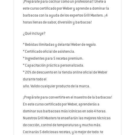
¡Prepárate para cocinar como un profesional! Únete a
este curso certificado por Weber y aprende a dominar la
barbacoa con la ayuda de los expertos Grill Masters. ¡4
horas llenas de sabor, diversión y barbacoa!
¿Qué incluye?
* Bebidas ilimitadas y delantal Weber de regalo.
* Certificado oficial de asistencia.
* Ingredientes para 5 recetas premium.
* Capacitación práctica personalizada.
* 20% de descuento en la tienda online oficial de Weber
durante todo el
año. Valido cualquier producto de la marca.
¡Prepárate para convertirte en el maestro de la barbacoa!
En este curso certificado por Weber, aprenderás a
dominar sus barbacoas más icónicas en solo 4 horas.
Nuestros Grill Masters te enseñarán las mejores técnicas
de cocción, control de temperaturas y mucho más.
Cocinarás 5 deliciosas recetas, y lo mejor de todo: te